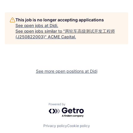
This job is no longer accepting applications
See open jobs at
Didi
.
See open jobs similar to "
两轮车高级测试开发工程师
(J250822003)
"
ACME Capital
.
See more open positions at
Didi
Powered by Getro.com
Privacy policy
Cookie policy