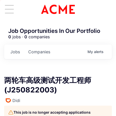
Job Opportunities In Our Portfolio
0
jobs ·
0
companies
Jobs
Companies
My
alerts
两轮车高级测试开发工程师
(J250822003)
Didi
This job is no longer accepting applications