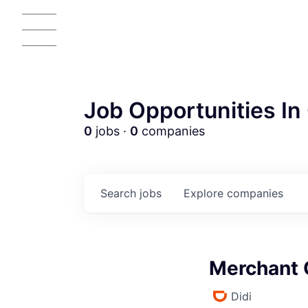
Job Opportunities In 
0
jobs ·
0
companies
AC
Search
jobs
Explore
companies
Merchant 
Didi