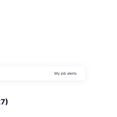
age
My
job
alerts
7)