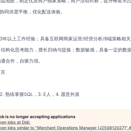
立作战地图，制定优质商户独家策略，商户活动对标，提升蜂窝市
D侧协同供需平衡，优化配送体验。
历，3年以上工作经验；具备互联网商家运营/经营分析/B端策略相
维、结构化思考能力，擅长归纳与提炼；数据敏感，具备一定的数
于沟通合作，自驱力强。
语言
. 熟练掌握SQL，3. E人，4. 愿意外派
job is no longer accepting applications
pen jobs at
Didi
.
en jobs similar to "
Merchant Operations Manager (J250812027)
"