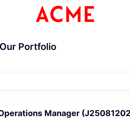
Our Portfolio
ME Homep
Operations Manager (J25081202