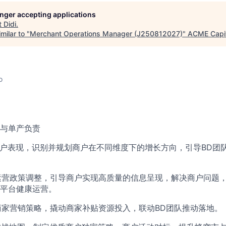
longer accepting applications
t
Didi
.
milar to "
Merchant Operations Manager (J250812027)
"
ACME Capit
o
与单产负责
析商户表现，识别并规划商户在不同维度下的增长方向，引导BD团
过运营政策调整，引导商户实现高质量的信息呈现，解决商户问题
平台健康运营。
定商家营销策略，撬动商家补贴资源投入，联动BD团队推动落地。