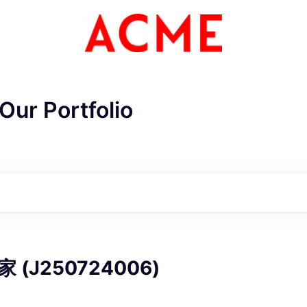
Our Portfolio
ME Homep
(J250724006)