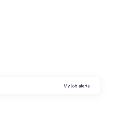
age
My
job
alerts