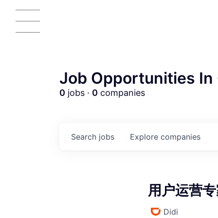
Job Opportunities In 
0
jobs ·
0
companies
AC
Search
jobs
Explore
companies
用户运营专家 
Didi