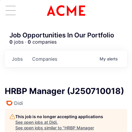
Job Opportunities In Our Portfolio
0
jobs ·
0
companies
Jobs
Companies
My
alerts
HRBP Manager (J250710018)
Didi
This job is no longer accepting applications
See open jobs at
Didi
.
ACME Homepage
See open jobs similar to "
HRBP Manager