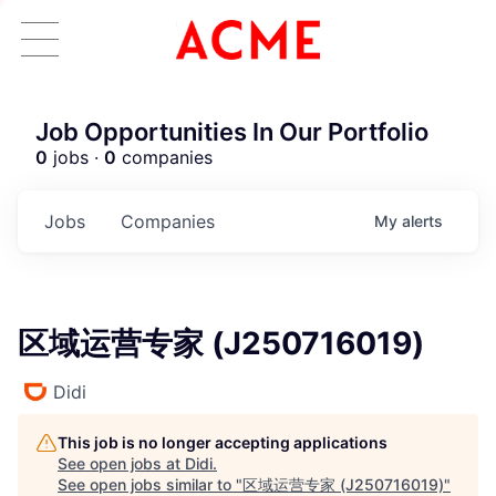
Job Opportunities In Our Portfolio
0
jobs ·
0
companies
Jobs
Companies
My
alerts
区域运营专家 (J250716019)
Didi
This job is no longer accepting applications
ACME Homepage
See open jobs at
Didi
.
See open jobs similar to "
区域运营专家 (J250716019)
"