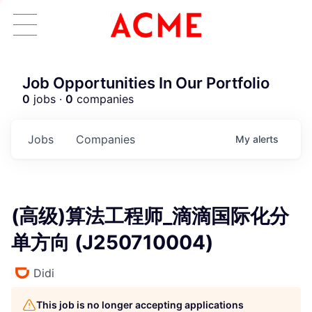
Job Opportunities In Our Portfolio
0
jobs ·
0
companies
Jobs
Companies
My
alerts
(高级)算法工程师_滴滴国际化分
单方向 (J250710004)
Didi
This job is no longer accepting applications