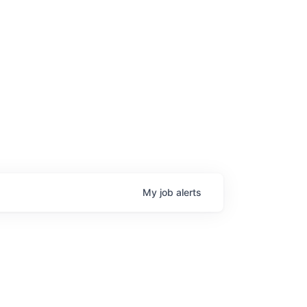
age
My
job
alerts