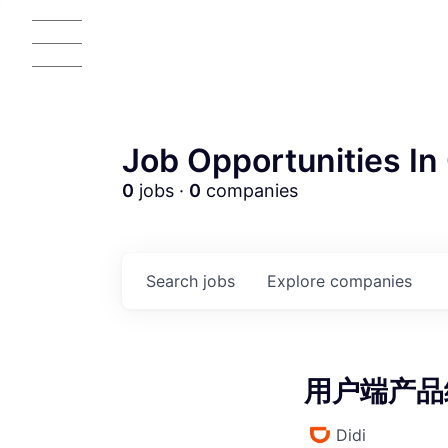
Job Opportunities In 
0
jobs ·
0
companies
AC
Search
jobs
Explore
companies
用户端产品经
Didi