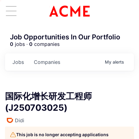
Job Opportunities In Our Portfolio
0
jobs ·
0
companies
Jobs
Companies
My
alerts
国际化增长研发工程师
(J250703025)
Didi
This job is no longer accepting applications