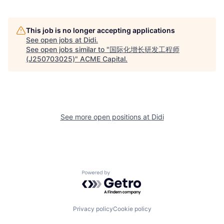
This job is no longer accepting applications
See open jobs at
Didi
.
See open jobs similar to "
国际化增长研发工程师
(J250703025)
"
ACME Capital
.
See more open positions at
Didi
Powered by Getro.com
Privacy policy
Cookie policy