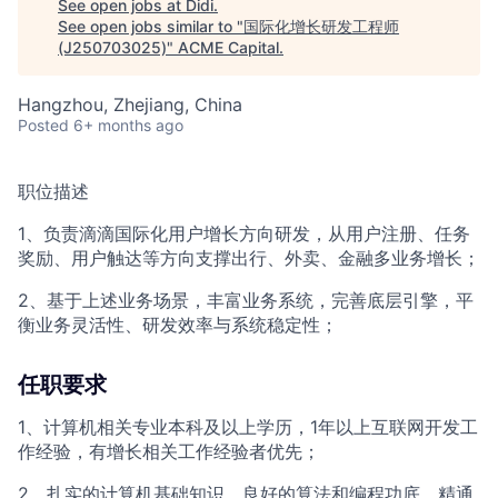
ACME Homepage
See open jobs at
Didi
.
See open jobs similar to "
国际化增长研发工程师
(J250703025)
"
ACME Capital
.
Hangzhou, Zhejiang, China
Posted
6+ months ago
职位描述
1、负责滴滴国际化用户增长方向研发，从用户注册、任务
奖励、用户触达等方向支撑出行、外卖、金融多业务增长；
2、基于上述业务场景，丰富业务系统，完善底层引擎，平
衡业务灵活性、研发效率与系统稳定性；
任职要求
1、计算机相关专业本科及以上学历，1年以上互联网开发工
作经验，有增长相关工作经验者优先；
2、扎实的计算机基础知识，良好的算法和编程功底，精通