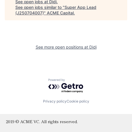
See open jobs at
Didi
.
See open jobs similar to "
Super App Lead
(J250704007)
"
ACME Capital
.
See more open positions at
Didi
Powered by Getro.com
Privacy policy
Cookie policy
2019 © ACME VC. All rights reserved.