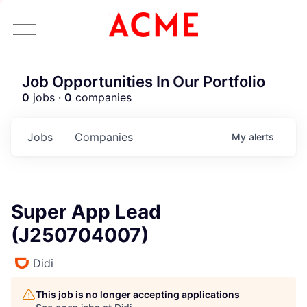
Job Opportunities In Our Portfolio
0
jobs ·
0
companies
Jobs
Companies
My
alerts
Super App Lead
(J250704007)
Didi
This job is no longer accepting applications
ACME Homepage