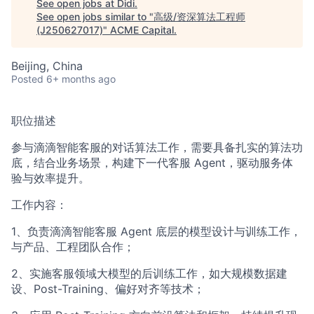
See open jobs at
Didi
.
See open jobs similar to "
高级/资深算法工程师
ACME Homepage
(J250627017)
"
ACME Capital
.
Beijing, China
Posted
6+ months ago
职位描述
参与滴滴智能客服的对话算法工作，需要具备扎实的算法功
底，结合业务场景，构建下一代客服 Agent，驱动服务体
验与效率提升。
工作内容：
1、负责滴滴智能客服 Agent 底层的模型设计与训练工作，
与产品、工程团队合作；
2、实施客服领域大模型的后训练工作，如大规模数据建
设、Post-Training、偏好对齐等技术；