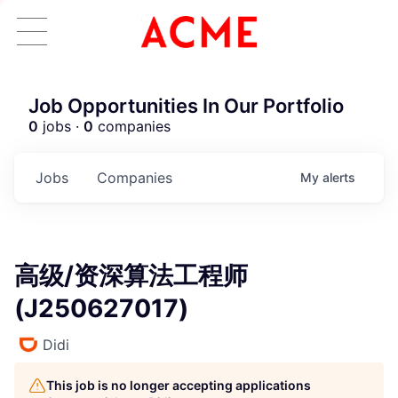
Job Opportunities In Our Portfolio
0
jobs ·
0
companies
Jobs
Companies
My
alerts
高级/资深算法工程师
(J250627017)
Didi
This job is no longer accepting applications