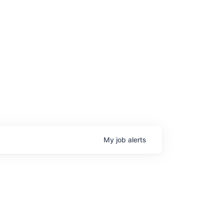
age
My
job
alerts