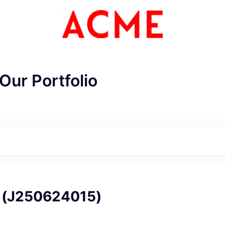
Our Portfolio
ME Homep
J250624015)