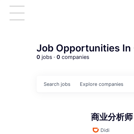
Job Opportunities In 
0
jobs ·
0
companies
AC
Search
jobs
Explore
companies
商业分析师 (
Didi