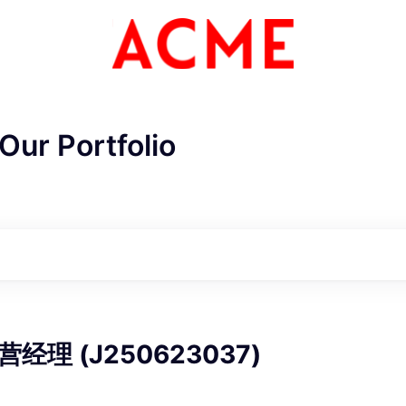
Our Portfolio
ME Homep
理 (J250623037)