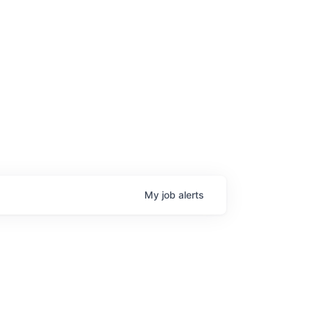
age
My
job
alerts