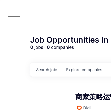
Job Opportunities In 
0
jobs ·
0
companies
AC
Search
jobs
Explore
companies
商家策略运营经
Didi