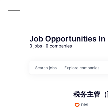
Job Opportunities In 
0
jobs ·
0
companies
AC
Search
jobs
Explore
companies
税务主管（两轮
Didi