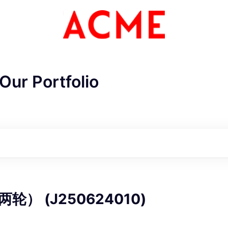
Our Portfolio
ME Homep
） (J250624010)