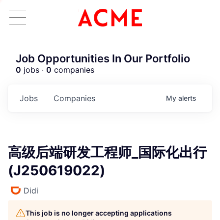
Job Opportunities In Our Portfolio
0
jobs ·
0
companies
Jobs
Companies
My
alerts
高级后端研发工程师_国际化出行
(J250619022)
Didi
This job is no longer accepting applications