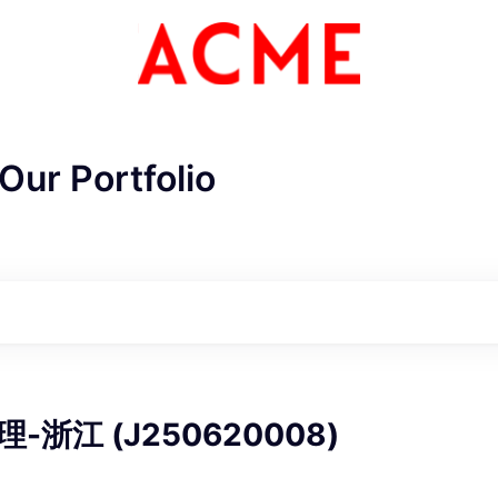
Our Portfolio
ME Homep
浙江 (J250620008)