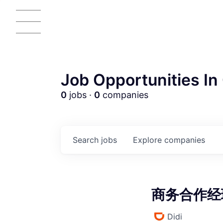
Job Opportunities In 
0
jobs ·
0
companies
AC
Search
jobs
Explore
companies
商务合作经理-
Didi