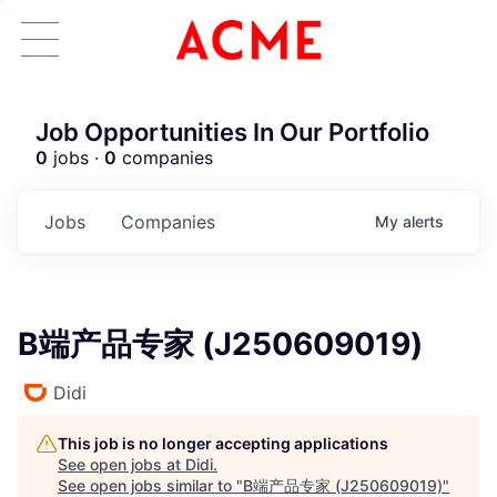
Job Opportunities In Our Portfolio
0
jobs ·
0
companies
Jobs
Companies
My
alerts
B端产品专家 (J250609019)
Didi
This job is no longer accepting applications
ACME Homepage
See open jobs at
Didi
.
See open jobs similar to "
B端产品专家 (J250609019)
"