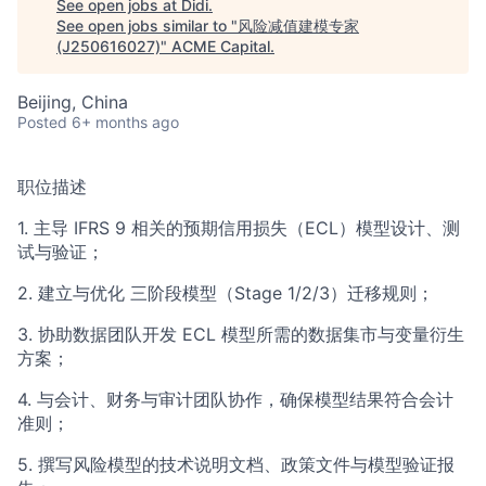
See open jobs at
Didi
.
ACME Homepage
See open jobs similar to "
风险减值建模专家
(J250616027)
"
ACME Capital
.
Beijing, China
Posted
6+ months ago
职位描述
1. 主导 IFRS 9 相关的预期信用损失（ECL）模型设计、测
试与验证；
2. 建立与优化 三阶段模型（Stage 1/2/3）迁移规则；
3. 协助数据团队开发 ECL 模型所需的数据集市与变量衍生
方案；
4. 与会计、财务与审计团队协作，确保模型结果符合会计
准则；
5. 撰写风险模型的技术说明文档、政策文件与模型验证报