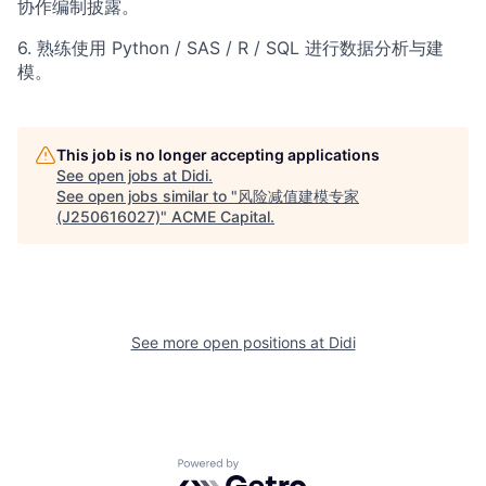
协作编制披露。
6. 熟练使用 Python / SAS / R / SQL 进行数据分析与建
模。
This job is no longer accepting applications
See open jobs at
Didi
.
See open jobs similar to "
风险减值建模专家
(J250616027)
"
ACME Capital
.
See more open positions at
Didi
Powered by Getro.com