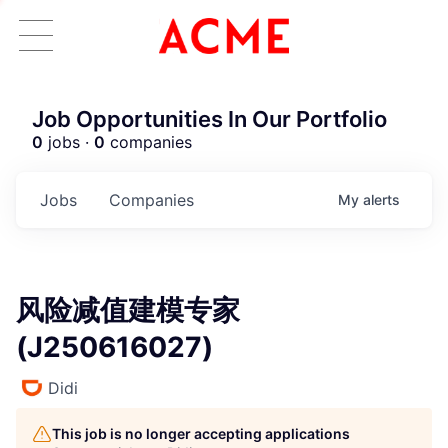
Job Opportunities In Our Portfolio
0
jobs ·
0
companies
Jobs
Companies
My
alerts
风险减值建模专家
(J250616027)
Didi
This job is no longer accepting applications