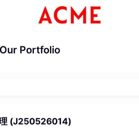
Our Portfolio
ME Homep
(J250526014)