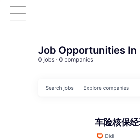
Job Opportunities In 
0
jobs ·
0
companies
AC
Search
jobs
Explore
companies
车险核保经理 
Didi