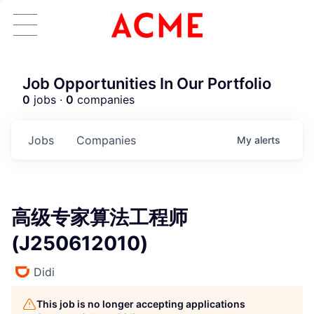
Job Opportunities In Our Portfolio
0
jobs ·
0
companies
Jobs
Companies
My
alerts
高级专家算法工程师
(J250612010)
Didi
This job is no longer accepting applications