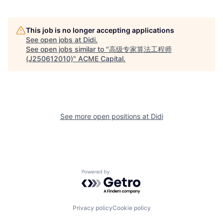
This job is no longer accepting applications
See open jobs at
Didi
.
See open jobs similar to "
高级专家算法工程师
(J250612010)
"
ACME Capital
.
See more open positions at
Didi
Powered by Getro.com
Privacy policy
Cookie policy