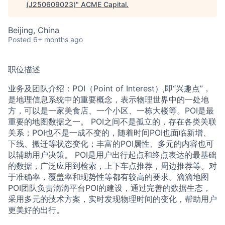
(J250609023)
"
ACME Capital
.
ACME Homepage
Beijing, China
Posted
6+ months ago
职位描述
业务及团队介绍：POI（Point of Interest）,即“兴趣点”，
是地理信息系统中的重要概念，表示物理世界中的一处地
方，可以是一家美食店、一个小区、一栋大楼等。POI是最
重要的地图数据之一。 POI之间不是孤立的，存在各类关联
关系；POI也不是一成不变的，随着时间POI也面临新增、
下线、搬迁等状态变化；丰富的POI属性、多元的内容也可
以辅助用户决策。 POI是用户出行起点和终点表达的最基础
的数据，广泛应用到检索，上下车点推荐，周边推荐等。对
于准确率，覆盖率和现势性等都有较高的要求。滴滴地图
POI团队负责滴滴平台POI的建设，通过完善的数据生态，
采用多元的技术方案，实时发现物理时间的变化，帮助用户
更美好的出行。