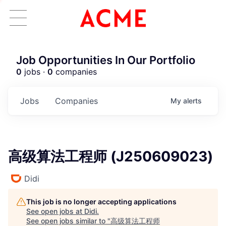
Job Opportunities In Our Portfolio
0
jobs ·
0
companies
Jobs
Companies
My
alerts
高级算法工程师 (J250609023)
Didi
This job is no longer accepting applications
See open jobs at
Didi
.
See open jobs similar to "
高级算法工程师