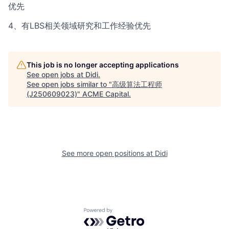
优先
4、有LBS相关领域研究和工作经验优先
This job is no longer accepting applications
See open jobs at
Didi
.
See open jobs similar to "
高级算法工程师
(J250609023)
"
ACME Capital
.
See more open positions at
Didi
Powered by Getro.com