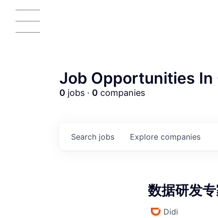
Job Opportunities In 
0
jobs ·
0
companies
AC
Search
jobs
Explore
companies
数据研发专家 
Didi