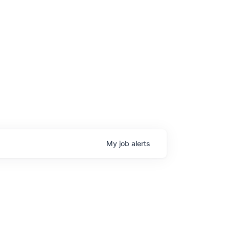
age
My
job
alerts