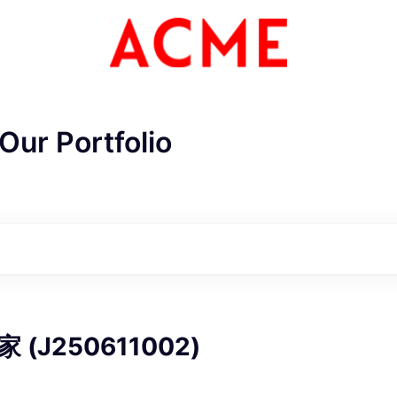
Our Portfolio
ME Homep
(J250611002)