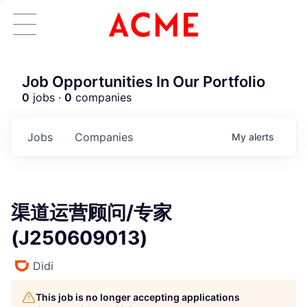
Job Opportunities In Our Portfolio
0
jobs ·
0
companies
Jobs
Companies
My
alerts
渠道运营顾问/专家
(J250609013)
Didi
This job is no longer accepting applications