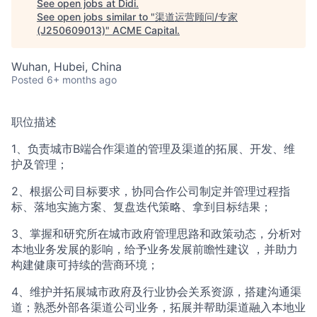
ACME Homepage
See open jobs at
Didi
.
See open jobs similar to "
渠道运营顾问/专家
(J250609013)
"
ACME Capital
.
Wuhan, Hubei, China
Posted
6+ months ago
职位描述
1、负责城市B端合作渠道的管理及渠道的拓展、开发、维
护及管理；
2、根据公司目标要求，协同合作公司制定并管理过程指
标、落地实施方案、复盘迭代策略、拿到目标结果；
3、掌握和研究所在城市政府管理思路和政策动态，分析对
本地业务发展的影响，给予业务发展前瞻性建议 ，并助力
构建健康可持续的营商环境；
4、维护并拓展城市政府及行业协会关系资源，搭建沟通渠
道；熟悉外部各渠道公司业务，拓展并帮助渠道融入本地业