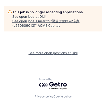
This job is no longer accepting applications
See open jobs at
Didi
.
See open jobs similar to "
渠道运营顾问/专家
(J250609013)
"
ACME Capital
.
See more open positions at
Didi
Powered by Getro.com
Privacy policy
Cookie policy