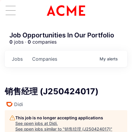
Job Opportunities In Our Portfolio
0
jobs ·
0
companies
Jobs
Companies
My
alerts
销售经理 (J250424017)
Didi
This job is no longer accepting applications
See open jobs at
Didi
.
See open jobs similar to "
销售经理 (J250424017)
"