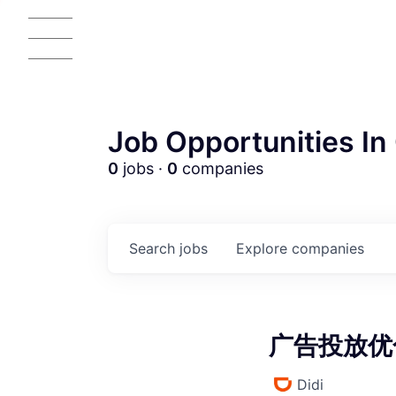
Job Opportunities In 
0
jobs ·
0
companies
AC
Search
jobs
Explore
companies
广告投放优化师
Didi