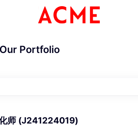
Our Portfolio
ME Homep
 (J241224019)