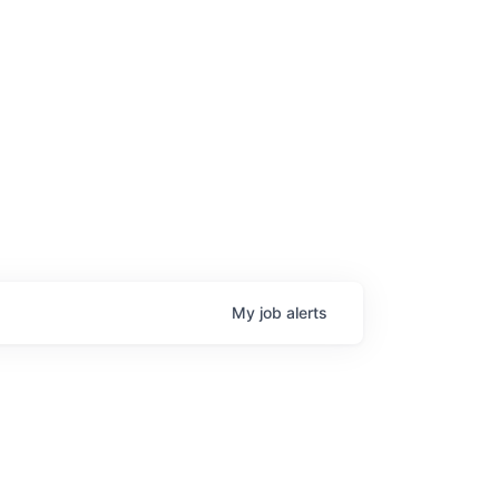
age
My
job
alerts