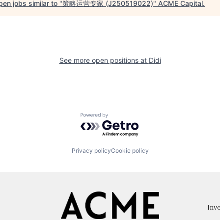
en jobs similar to "
策略运营专家 (J250519022)
"
ACME Capital
.
See more open positions at
Didi
Powered by Getro.com
Privacy policy
Cookie policy
Inve