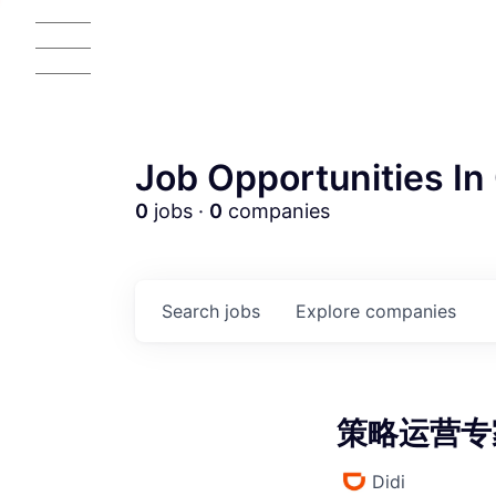
Job Opportunities In 
0
jobs ·
0
companies
AC
Search
jobs
Explore
companies
策略运营专家 
Didi