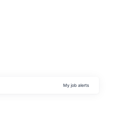
age
My
job
alerts