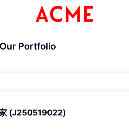
Our Portfolio
ME Homep
(J250519022)