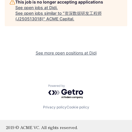
This job is no longer accepting applications
See open jobs at
Didi
.
See open jobs similar to "
资深数据研发工程师
(J250513018)
"
ACME Capital
.
See more open positions at
Didi
Powered by Getro.com
Privacy policy
Cookie policy
2019 © ACME VC. All rights reserved.