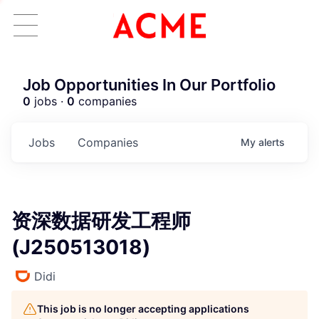
Job Opportunities In Our Portfolio
0
jobs ·
0
companies
Jobs
Companies
My
alerts
资深数据研发工程师
(J250513018)
Didi
This job is no longer accepting applications
ACME Homepage