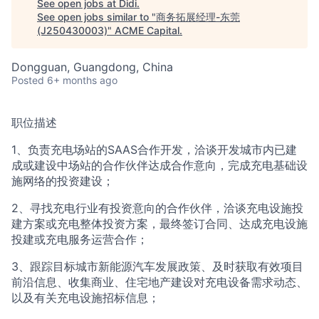
See open jobs at
Didi
.
See open jobs similar to "
商务拓展经理-东莞
ACME Homepage
(J250430003)
"
ACME Capital
.
Dongguan, Guangdong, China
Posted
6+ months ago
职位描述
1、负责充电场站的SAAS合作开发，洽谈开发城市内已建
成或建设中场站的合作伙伴达成合作意向，完成充电基础设
施网络的投资建设；
2、寻找充电行业有投资意向的合作伙伴，洽谈充电设施投
建方案或充电整体投资方案，最终签订合同、达成充电设施
投建或充电服务运营合作；
3、跟踪目标城市新能源汽车发展政策、及时获取有效项目
前沿信息、收集商业、住宅地产建设对充电设备需求动态、
以及有关充电设施招标信息；