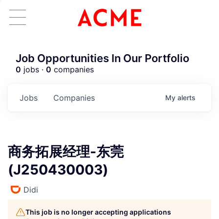
Job Opportunities In Our Portfolio
0
jobs ·
0
companies
Jobs
Companies
My
alerts
商务拓展经理-东莞
(J250430003)
Didi
This job is no longer accepting applications