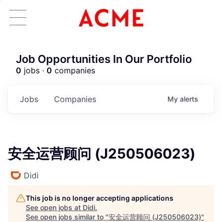
Job Opportunities In Our Portfolio
0
jobs ·
0
companies
Jobs
Companies
My
alerts
安全运营顾问 (J250506023)
Didi
This job is no longer accepting applications
See open jobs at
Didi
.
ACME Homepage
See open jobs similar to "
安全运营顾问 (J250506023)
"