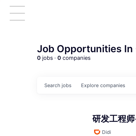
Job Opportunities In 
0
jobs ·
0
companies
AC
Search
jobs
Explore
companies
研发工程师-北
Didi