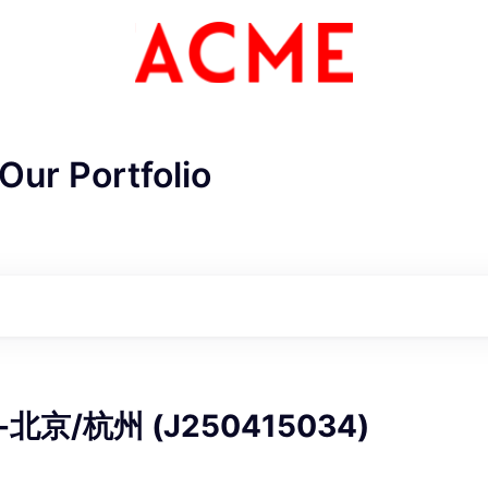
Our Portfolio
ME Homep
京/杭州 (J250415034)