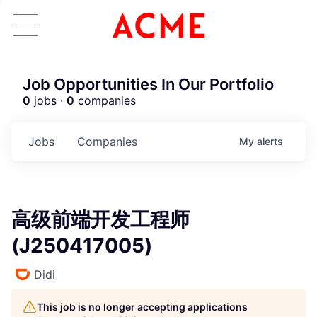
Job Opportunities In Our Portfolio
0
jobs ·
0
companies
Jobs
Companies
My
alerts
高级前端开发工程师
(J250417005)
Didi
This job is no longer accepting applications