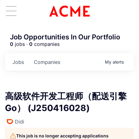
Job Opportunities In Our Portfolio
0
jobs ·
0
companies
Jobs
Companies
My
alerts
高级软件开发工程师（配送引擎
Go） (J250416028)
Didi
This job is no longer accepting applications