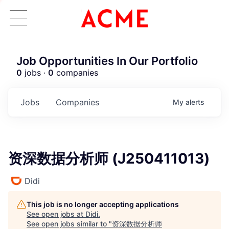
Job Opportunities In Our Portfolio
0
jobs ·
0
companies
Jobs
Companies
My
alerts
资深数据分析师 (J250411013)
Didi
This job is no longer accepting applications
See open jobs at
Didi
.
ACME Homepage
See open jobs similar to "
资深数据分析师