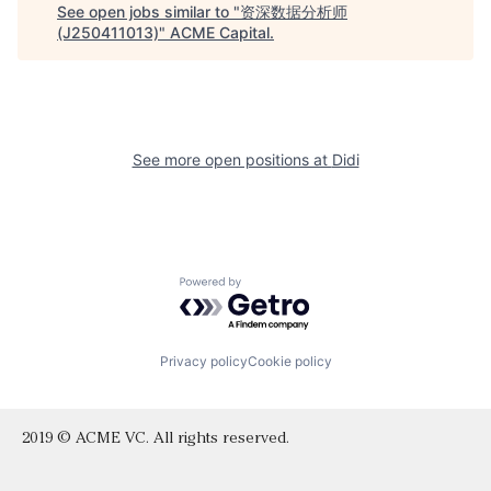
See open jobs similar to "
资深数据分析师
(J250411013)
"
ACME Capital
.
See more open positions at
Didi
Powered by Getro.com
Privacy policy
Cookie policy
2019 © ACME VC. All rights reserved.