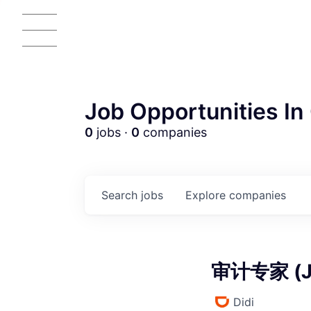
Job Opportunities In 
0
jobs ·
0
companies
AC
Search
jobs
Explore
companies
审计专家 (J
Didi