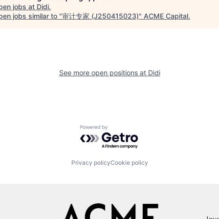
pen jobs at
Didi
.
en jobs similar to "
审计专家 (J250415023)
"
ACME Capital
.
See more open positions at
Didi
Powered by Getro.com
Privacy policy
Cookie policy