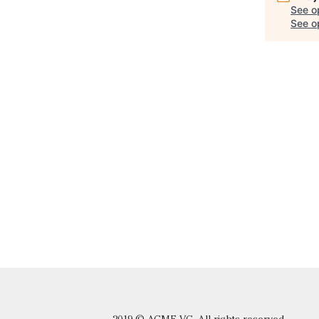
See o
See op