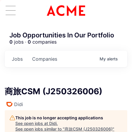
Job Opportunities In Our Portfolio
0
jobs ·
0
companies
Jobs
Companies
My
alerts
商旅CSM (J250326006)
Didi
This job is no longer accepting applications
ACME Homepage
See open jobs at
Didi
.
See open jobs similar to "
商旅CSM (J250326006)
"