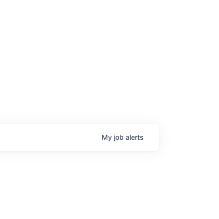
age
My
job
alerts