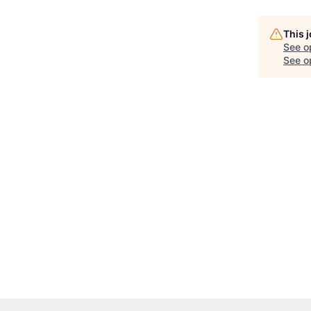
This 
See o
See op