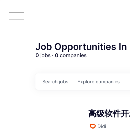
Job Opportunities In 
0
jobs ·
0
companies
AC
Search
jobs
Explore
companies
高级软件开发
Didi