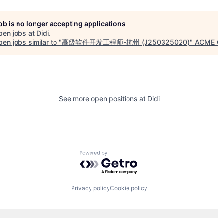
job is no longer accepting applications
pen jobs at
Didi
.
en jobs similar to "
高级软件开发工程师-杭州 (J250325020)
"
ACME C
See more open positions at
Didi
Powered by Getro.com
Privacy policy
Cookie policy