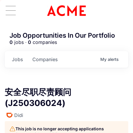
Job Opportunities In Our Portfolio
0
jobs ·
0
companies
Jobs
Companies
My
alerts
安全尽职尽责顾问
(J250306024)
Didi
This job is no longer accepting applications