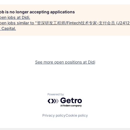
job is no longer accepting applications
pen jobs at
Didi
.
en jobs similar to "
资深研发工程师/Fintech技术专家-支付会员 (J24121
Capital
.
See more open positions at
Didi
Powered by Getro.com
Privacy policy
Cookie policy