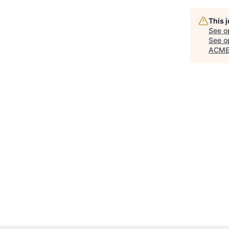
This 
See o
See op
ACME 