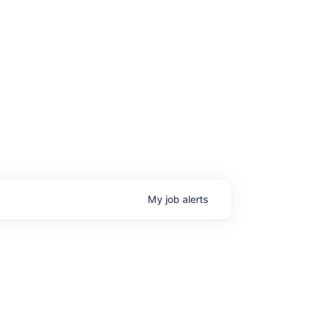
age
My
job
alerts