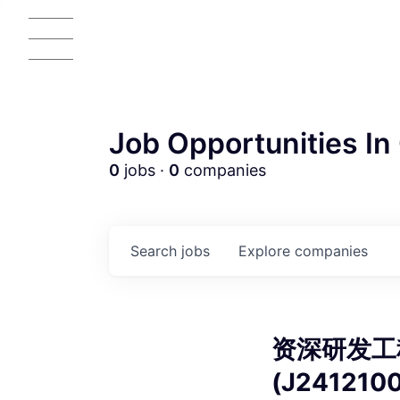
Job Opportunities In 
0
jobs ·
0
companies
AC
Search
jobs
Explore
companies
资深研发工程
(J241210