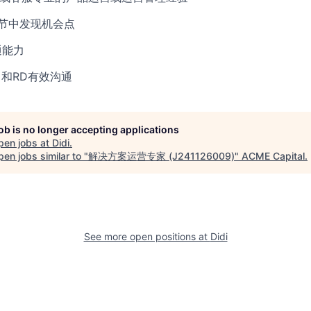
重细节中发现机会点
通能力
，和RD有效沟通
job is no longer accepting applications
pen jobs at
Didi
.
en jobs similar to "
解决方案运营专家 (J241126009)
"
ACME Capital
.
See more open positions at
Didi