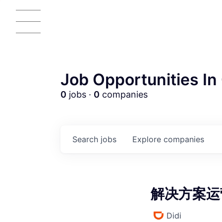
Job Opportunities In 
0
jobs ·
0
companies
AC
Search
jobs
Explore
companies
解决方案运营专
Didi