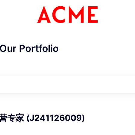
Our Portfolio
ME Homep
家 (J241126009)