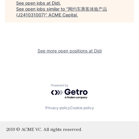
See open jobs at
Didi
.
See open jobs similar to "
网约车乘客体验产品
(J241031007)
"
ACME Capital
.
See more open positions at
Didi
Powered by Getro.com
Privacy policy
Cookie policy
2019 © ACME VC. All rights reserved.