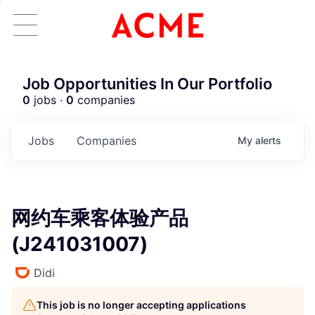
Job Opportunities In Our Portfolio
0
jobs ·
0
companies
Jobs
Companies
My
alerts
网约车乘客体验产品
(J241031007)
Didi
This job is no longer accepting applications
ACME Homepage