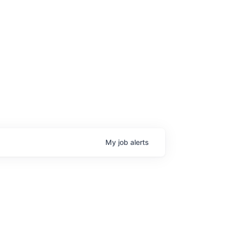
age
My
job
alerts