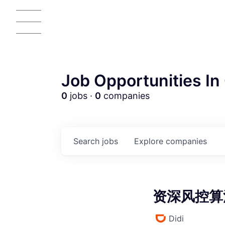
Job Opportunities In 
0
jobs ·
0
companies
AC
Search
jobs
Explore
companies
资深风控算法
Didi