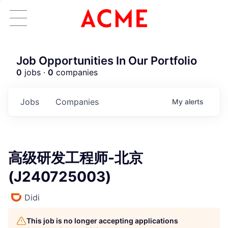
Job Opportunities In Our Portfolio
0
jobs ·
0
companies
Jobs
Companies
My
alerts
高级研发工程师-北京
(J240725003)
Didi
This job is no longer accepting applications