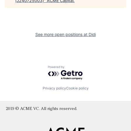
(J240725003)
"
ACME Capital
.
See more open positions at
Didi
Powered by Getro.com
Privacy policy
Cookie policy
2019 © ACME VC. All rights reserved.