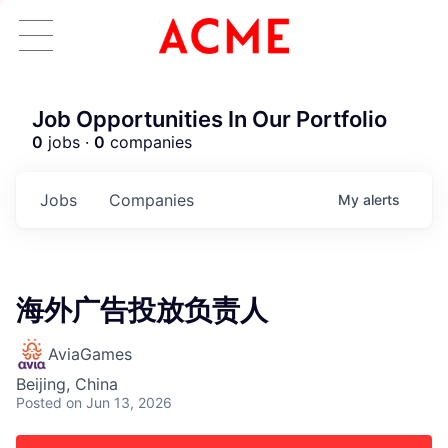
Job Opportunities In Our Portfolio
0
jobs ·
0
companies
Jobs
Companies
My
alerts
海外广告投放负责人
AviaGames
Beijing, China
ACME Homepage
Posted
on Jun 13, 2026